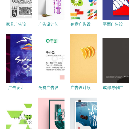
家具广告设
广告设计艺
创意广告设
平面广告设
计 如何打
术字素材与
计 齿轮与
计的魅力与
造吸引眼球
模板 免费
卡通图标的
选择理由
的报纸与杂
下载及创意
完美融合
志广告
应用指南
广告设计
免费广告设
广告设计欣
成都与创广
创意与策略
计素材大全
赏 不同凡
告设计 打
的完美融合
——千图网
响的创意脑
造四月天园
助您打造专
洞
艺设计的全
业名片与平
方位品牌形