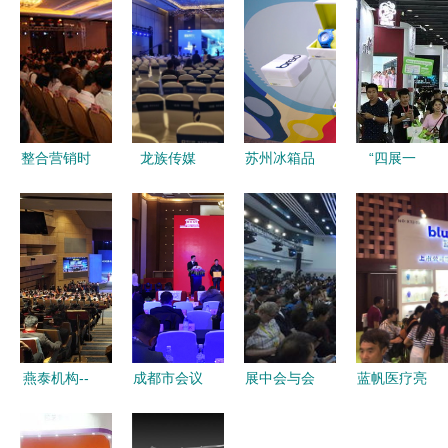
整合营销时
龙族传媒
苏州冰箱品
“四展一
代 从会场
一站式商务
牌策划设计
节”联动启
搭建到品牌
会议与展览
公司 专业
幕 2020第
推广的全链
服务，赋能
设计服务的
12届中国发
路服务策略
每一次精彩
卓越之选
博会邀您共
发声
襄盛会（展
前预告）
燕泰机构--
成都市会议
展中会与会
蓝帆医疗亮
学术会议、
及展览服务
中展 专业
相国际口腔
公关活动、
行业协
设计服务视
设备展览会