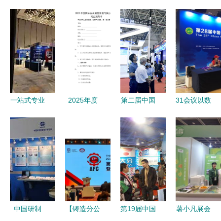
一站式专业
2025年度
第二届中国
31会议以数
展位服务
国际会议展
国际数字产
字之力赋能
龙华标准展
览策划与执
品博览会盛
第28届食博
位租赁、搭
行服务合同
大启幕，引
会，引领会
建、主场布
领会议及展
展服务新体
置与设计全
览服务新纪
验
解析
元
中国研制
【铸造分公
第19届中国
薯小凡展会