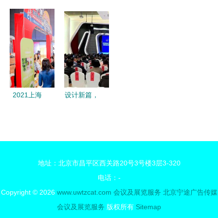
1500万年
司】亮相第
食品博览会
风采丨美味
误差不超一
17届AFC，
暨交易会在
之旅，永不
秒的“中国
共话绿色铸
武汉盛大启
止步
钟”，为北
造新未来
幕，共绘行
斗卫星系统
业发展新蓝
提供核心时
图
间基准
2021上海
设计新篇，
国际森林食
启程今宵
品展览会
专业设计服
专业设计服
务迎来年度
务，引领森
首次升级
地址：北京市昌平区西关路20号3号楼3层3-320
林食品产业
电话：-
新风尚
Copyright © 2026
www.uwtzcat.com
会议及展览服务
北京宁途广告传媒
会议及展览服务
版权所有
Sitemap