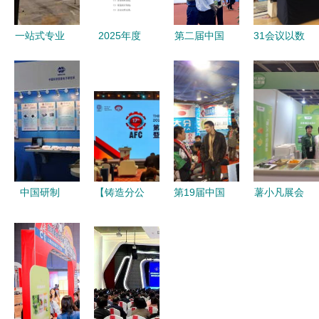
一站式专业
2025年度
第二届中国
31会议以数
展位服务
国际会议展
国际数字产
字之力赋能
龙华标准展
览策划与执
品博览会盛
第28届食博
位租赁、搭
行服务合同
大启幕，引
会，引领会
建、主场布
领会议及展
展服务新体
置与设计全
览服务新纪
验
解析
元
中国研制
【铸造分公
第19届中国
薯小凡展会
1500万年
司】亮相第
食品博览会
风采丨美味
误差不超一
17届AFC，
暨交易会在
之旅，永不
秒的“中国
共话绿色铸
武汉盛大启
止步
钟”，为北
造新未来
幕，共绘行
斗卫星系统
业发展新蓝