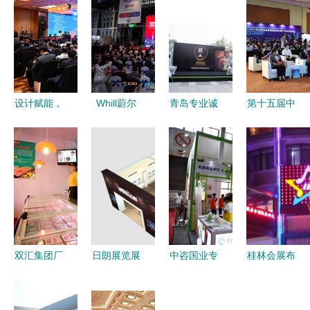
设计赋能，
Whill蔚尔
青岛专业诚
第十五届中
链接未来
定义出行新
信展览展示
国(东营)国
2023国际
方式，原创
搭建制作工
际石油石化
产业合作大
产品频获世
厂 一站式
装备与技术
会（新加
界设计大奖
会展服务与
展览会隆重
坡）暨中国
惊艳CMEF
活动解决方
开幕，展示
机电产品品
全场
案
行业前沿，
牌展览会专
赋能产业发
双汇集团厂
日朗展览展
中咨国业专
桂林会展布
业设计服务
展
商发展研讨
示设计工厂
家受邀出席
置制作专家
启航
会图片专题
以专业设计
第七届北京
桂林盛苑广